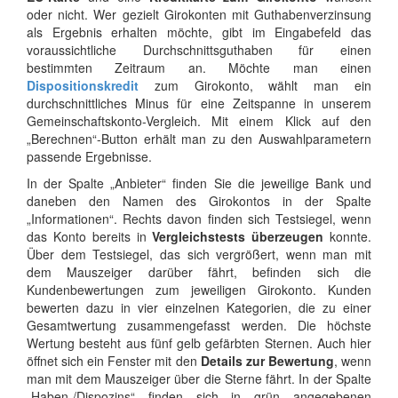
oder nicht. Wer gezielt Girokonten mit Guthabenverzinsung
als Ergebnis erhalten möchte, gibt im Eingabefeld das
voraussichtliche Durchschnittsguthaben für einen
bestimmten Zeitraum an. Möchte man einen
Dispositionskredit
zum Girokonto, wählt man ein
durchschnittliches Minus für eine Zeitspanne in unserem
Gemeinschaftskonto-Vergleich. Mit einem Klick auf den
„Berechnen“-Button erhält man zu den Auswahlparametern
passende Ergebnisse.
In der Spalte „Anbieter“ finden Sie die jeweilige Bank und
daneben den Namen des Girokontos in der Spalte
„Informationen“. Rechts davon finden sich Testsiegel, wenn
das Konto bereits in
Vergleichstests überzeugen
konnte.
Über dem Testsiegel, das sich vergrößert, wenn man mit
dem Mauszeiger darüber fährt, befinden sich die
Kundenbewertungen zum jeweiligen Girokonto. Kunden
bewerten dazu in vier einzelnen Kategorien, die zu einer
Gesamtwertung zusammengefasst werden. Die höchste
Wertung besteht aus fünf gelb gefärbten Sternen. Auch hier
öffnet sich ein Fenster mit den
Details zur Bewertung
, wenn
man mit dem Mauszeiger über die Sterne fährt. In der Spalte
„Haben-/Dispozins“ finden sich in grün angegebenen