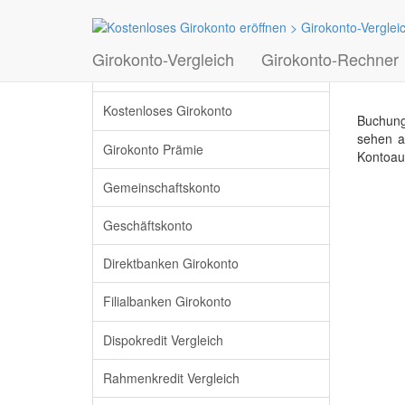
Girokonto-Vergleich
Girokonto-Vergleich
Girokonto-Rechner
Girokonto – Alle Anbieter
Kostenloses Girokonto
Buchung
sehen a
Girokonto Prämie
Kontoau
Gemeinschaftskonto
Geschäftskonto
Direktbanken Girokonto
Filialbanken Girokonto
Dispokredit Vergleich
Rahmenkredit Vergleich