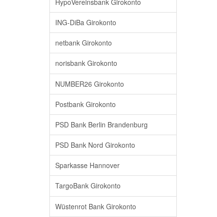
HypoVereinsbank Girokonto
ING-DiBa Girokonto
netbank Girokonto
norisbank Girokonto
NUMBER26 Girokonto
Postbank Girokonto
PSD Bank Berlin Brandenburg
PSD Bank Nord Girokonto
Sparkasse Hannover
TargoBank Girokonto
Wüstenrot Bank Girokonto